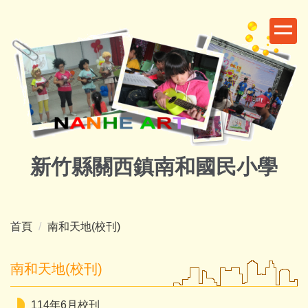
跳
到
主
要
內
容
區
新竹縣關西鎮南和國民小學
首頁
南和天地(校刊)
南和天地(校刊)
114年6月校刊